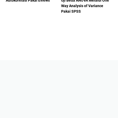
Autokorelasi Pakai Eviews
Uji Beda ANOVA Melalui One
Way Analysis of Variance
Pakai SPSS