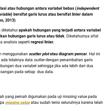
lasi atau hubungan antara variabel bebas (
independent
riable
) bersifat garis lurus atau bersifat linier dalam
so, 2013)
a diketahui
apakah hubungan yang terjadi antara variabel
an hubungan garis lurus atau tidak
. Diketahuinya sifat
 analisis seperti
regresi linier.
ngan menggunakan
scatter plot
atau diagram pencar
. Hal ini
 ada tidaknya data
outlier
dengan penambahan garis
ngan dua variabel sehingga jika ada lebih dari dua
pasangan pada setiap dua data.
lah yang pernah digunakan pada uji missing value pada
npa
missing value
atau sudah terisi seluruhnya karena telah